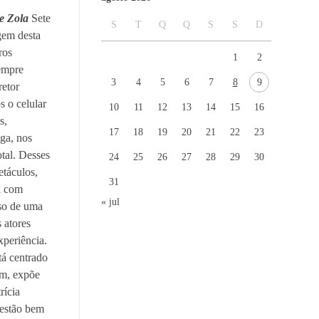
le Zola
Sete
S
T
Q
Q
S
S
D
gem desta
ros
1
2
sempre
3
4
5
6
7
8
9
retor
 o celular
10
11
12
13
14
15
16
s,
17
18
19
20
21
22
23
ga, nos
tal.
Desses
24
25
26
27
28
29
30
etáculos,
31
a com
« jul
sso de uma
 atores
xperiência.
tá centrado
em, expõe
rícia
 estão bem