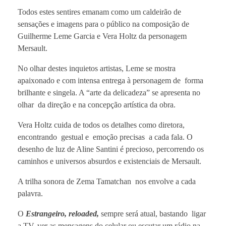
Todos estes sentires emanam como um caldeirão de
sensações e imagens para o público na composição de
Guilherme Leme Garcia e Vera Holtz da personagem
Mersault.
No olhar destes inquietos artistas, Leme se mostra
apaixonado e com intensa entrega à personagem de forma
brilhante e singela. A “arte da delicadeza” se apresenta no
olhar da direção e na concepção artística da obra.
Vera Holtz cuida de todos os detalhes como diretora,
encontrando gestual e emoção precisas a cada fala. O
desenho de luz de Aline Santini é precioso, percorrendo os
caminhos e universos absurdos e existenciais de Mersault.
A trilha sonora de Zema Tamatchan nos envolve a cada
palavra.
O
Estrangeiro, reloaded,
sempre será atual, bastando ligar
a TV, ver as mensagens do celular ou escutar um rádio na